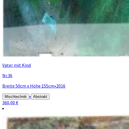
Vater mit Kind
Nr.36
Breite 50cm x Höhe 155cm
•
2016
•
Mischtechnik
Abstrakt
360,00 €