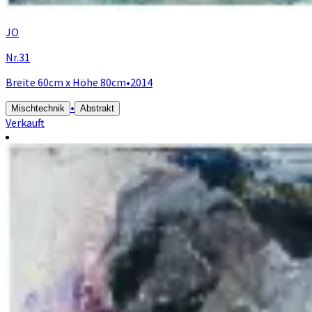
JO
Nr.31
Breite 60cm x Höhe 80cm
•
2014
•
Mischtechnik
Abstrakt
Verkauft