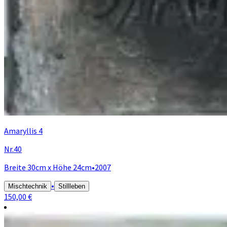
Amaryllis 4
Nr.40
Breite 30cm x Höhe 24cm
•
2007
•
Mischtechnik
Stillleben
150,00 €