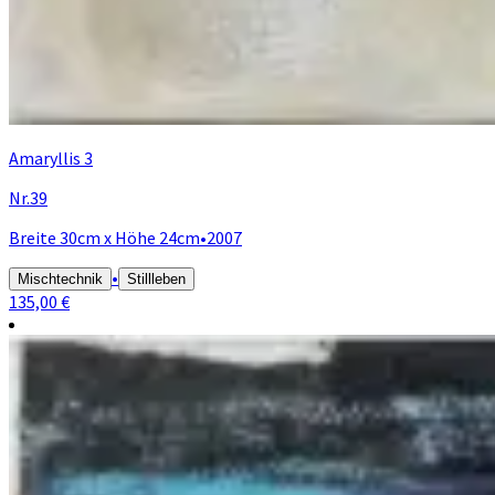
Amaryllis 3
Nr.39
Breite 30cm x Höhe 24cm
•
2007
•
Mischtechnik
Stillleben
135,00 €