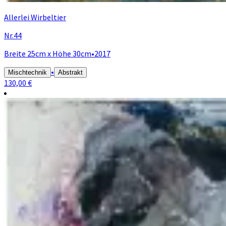
Allerlei Wirbeltier
Nr.44
Breite 25cm x Höhe 30cm
•
2017
•
Mischtechnik
Abstrakt
130,00 €