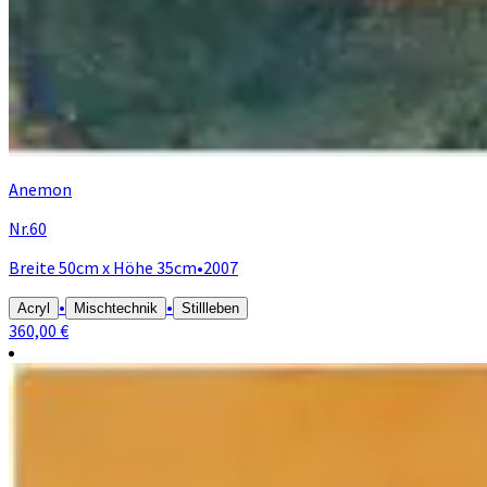
Anemon
Nr.60
Breite 50cm x Höhe 35cm
•
2007
•
•
Acryl
Mischtechnik
Stillleben
360,00 €