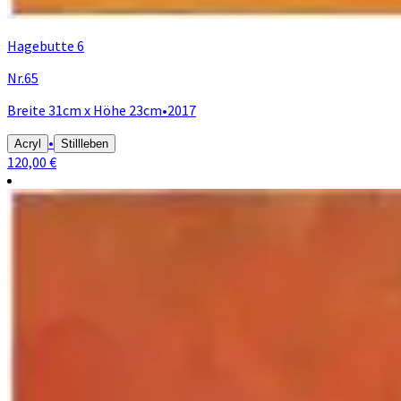
Hagebutte 6
Nr.65
Breite 31cm x Höhe 23cm
•
2017
•
Acryl
Stillleben
120,00 €