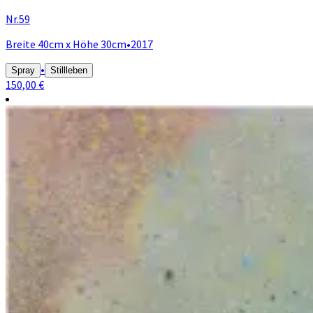
Nr.59
Breite 40cm x Höhe 30cm
•
2017
•
Spray
Stillleben
150,00 €