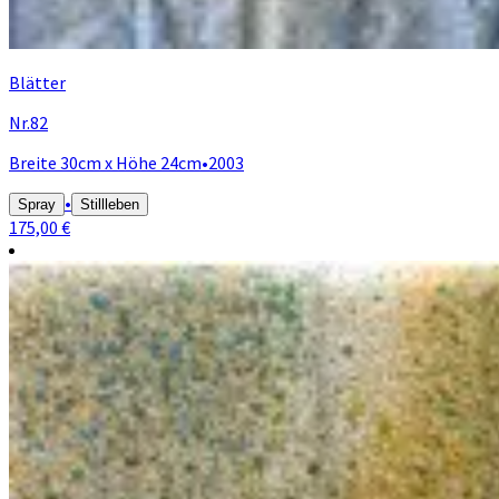
Blätter
Nr.82
Breite 30cm x Höhe 24cm
•
2003
•
Spray
Stillleben
175,00 €