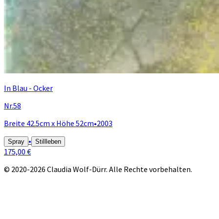
In Blau - Ocker
Nr.58
Breite 42.5cm x Höhe 52cm
•
2003
•
Spray
Stillleben
175,00 €
© 2020-2026 Claudia Wolf-Dürr. Alle Rechte vorbehalten.