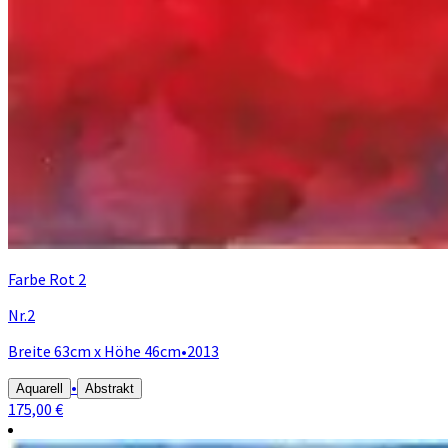
Farbe Rot 2
Nr.2
Breite 63cm x Höhe 46cm
•
2013
•
Aquarell
Abstrakt
175,00 €