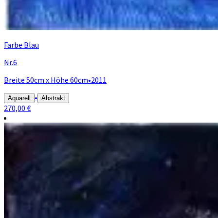
Farbe Blau
Nr.6
Breite 50cm x Höhe 60cm
•
2011
•
Aquarell
Abstrakt
270,00 €