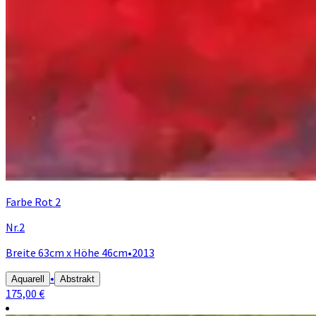
Farbe Rot 2
Nr.2
Breite 63cm x Höhe 46cm
•
2013
•
Aquarell
Abstrakt
175,00 €