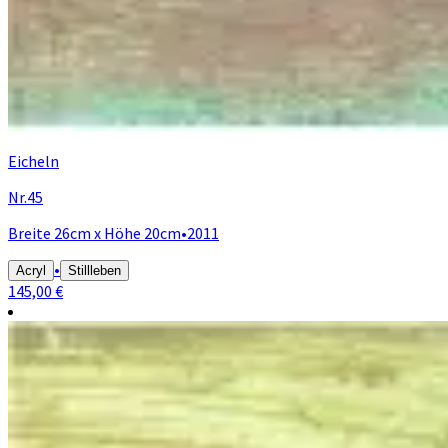
Eicheln
Nr.45
Breite 26cm x Höhe 20cm
•
2011
•
Acryl
Stillleben
145,00 €