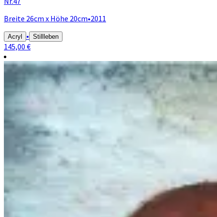
Nr.47
Breite 26cm x Höhe 20cm
•
2011
•
Acryl
Stillleben
145,00 €