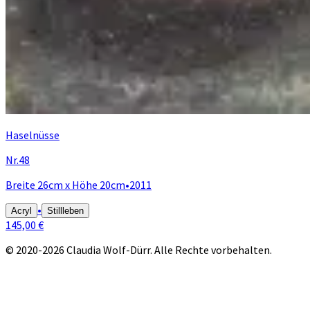
Haselnüsse
Nr.48
Breite 26cm x Höhe 20cm
•
2011
•
Acryl
Stillleben
145,00 €
© 2020-2026 Claudia Wolf-Dürr. Alle Rechte vorbehalten.