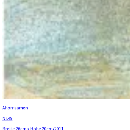
Ahornsamen
Nr.49
Breite 26cm x Höhe 20cm
•
2011