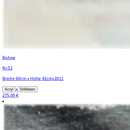
Bohne
Nr.52
Breite 60cm x Höhe 42cm
•
2011
•
Acryl
Stillleben
275,00 €