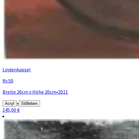
Lindenkapsel
Nr.50
Breite 26cm x Höhe 20cm
•
2011
•
Acryl
Stillleben
145,00 €