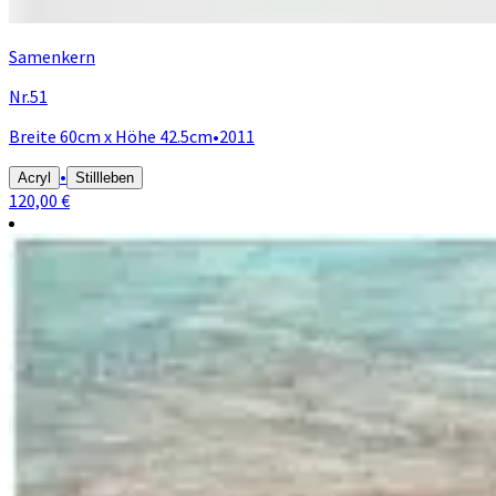
Samenkern
Nr.51
Breite 60cm x Höhe 42.5cm
•
2011
•
Acryl
Stillleben
120,00 €